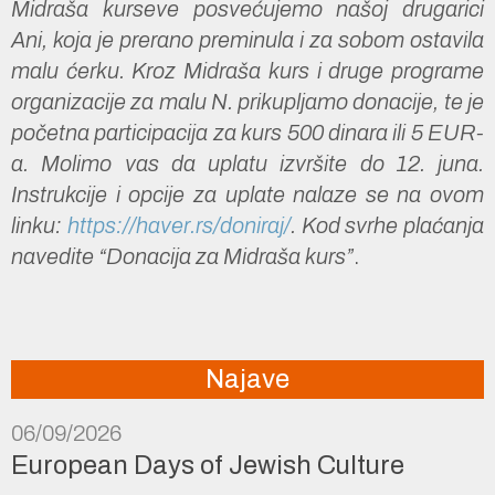
Midraša kurseve posvećujemo našoj drugarici
Ani, koja je prerano preminula i za sobom ostavila
malu ćerku. Kroz Midraša kurs i druge programe
organizacije za malu N. prikupljamo donacije, te je
početna participacija za kurs 500 dinara ili 5 EUR-
a. Molimo vas da uplatu izvršite do 12. juna.
Instrukcije i opcije za uplate nalaze se na ovom
linku:
https://haver.rs/doniraj/
. Kod svrhe plaćanja
navedite “Donacija za Midraša kurs”
.
Najave
06/09/2026
European Days of Jewish Culture