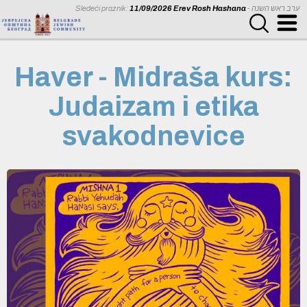
Sledeći praznik:
11/09/2026 Erev Rosh Hashana
- ערב ראש השנה
Haver - Midraša kurs:
Judaizam i etika
svakodnevice