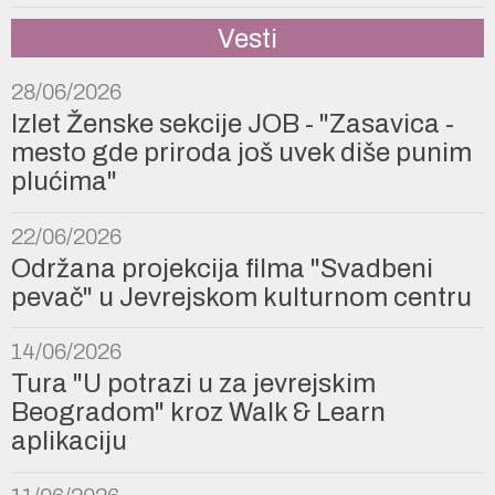
Vesti
28/06/2026
Izlet Ženske sekcije JOB - "Zasavica -
mesto gde priroda još uvek diše punim
plućima"
22/06/2026
Održana projekcija filma "Svadbeni
pevač" u Jevrejskom kulturnom centru
14/06/2026
Tura "U potrazi u za jevrejskim
Beogradom" kroz Walk & Learn
aplikaciju