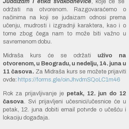
Judaizam i etika svakodnevice
, koje će se
održati na otvorenom. Razgovaraćemo o
načinima na koji se judaizam odnosi prema
učenju, mudrosti i izgradnji karaktera, kao i o
tome zbog čega nam to može biti važno u
savremenom dobu.
Midraša kurs će se održati
uživo na
otvorenom, u Beogradu, u nedelju, 14. juna u
11 časova.
Za Midraša kurs se možete prijaviti
ovde:
https://forms.gle/oinJhvdmSQoLC1m46
Rok za prijavljivanje je
petak, 12. jun do 12
časova
. Svi prijavljeni učesnici/učesnice će u
petak, 12. juna dobiti email potvrde o učešću i
lokaciju događaja.