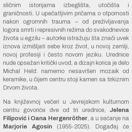
sličnim istorijama izbeglišta, utočišta i
graničnosti. U upečatljivim pričama o otpornosti
nakon ogromnih trauma – od preživljavanja
logora smrti i represivnih režima do svakodnevice
života u egzilu – autorke istražuju šta znači uvek
iznova izmišljati sebe kroz život, u novoj zemlji,
novoj profesiji i često novom jeziku. Urednice
nude opsežan kritički uvod, a dizajn korica je delo
Michal Held: namerno nesavršen mozaik od
keramike, u čijem centru stoji kamen sa tirkiznim
Drvom života.
Na književnoj večeri u Jevrejskom kulturnom
centru govoriće dve od tri urednice,
Jelena
Filipović
i Oana Hergenröther
, a u sećanje na
Marjorie Agosín
(1955-2025). Događaj će