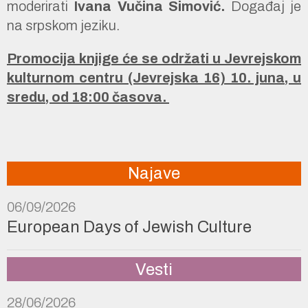
moderirati
Ivana Vučina Simović.
Događaj je
na srpskom jeziku.
Promocija knjige će se održati u Jevrejskom
kulturnom centru (Jevrejska 16) 10. juna, u
sredu, od 18:00 časova.
Najave
06/09/2026
European Days of Jewish Culture
Vesti
28/06/2026