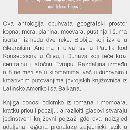
Ova antologija obuhvata geografski prostor
kopna, mora, planina, močvara, pustinja i šuma
iscrtan između dve reke: Biobija koji izvire u
čileanskim Andima i uliva se u Pacifik kod
Konsepsiona u Čileu, i Dunava koji teče kroz
centralnu i istočnu Evropu. Razdaljina između
njih ne meri se u kilometrima, već u duhovnim i
kreativnim putovanjima jevrejskih književnica iz
Latinske Amerike i sa Balkana.
Knjiga donosi odlomke iz romana i memoara,
kratku priču i poeziju, a različiti glasovi stvaraju
jedinstveni književni pejzaž gde dva naizgled
udaljena regiona pronalaze zajednički jezik u