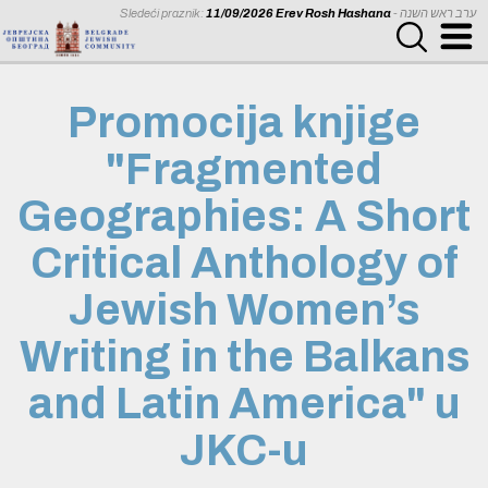
Sledeći praznik:
11/09/2026 Erev Rosh Hashana
- ערב ראש השנה
Promocija knjige
"Fragmented
Geographies: A Short
Critical Anthology of
Jewish Women’s
Writing in the Balkans
and Latin America" u
JKC-u