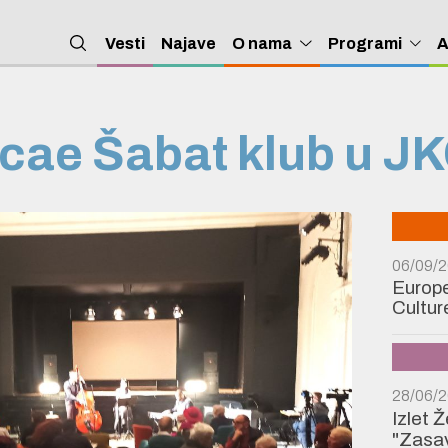
Vesti
Najave
O nama
Programi
A
cae Šabat klub u JK
06/09/
Europe
Cultur
28/06/
Izlet 
"Zasav