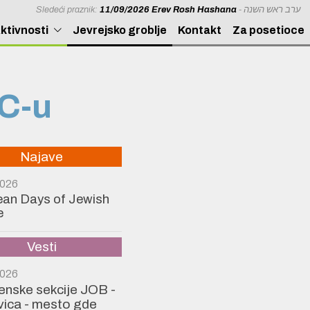
Sledeći praznik:
11/09/2026 Erev Rosh Hashana
- ערב ראש השנה
ktivnosti
Jevrejsko groblje
Kontakt
Za posetioce
C-u
Najave
2026
an Days of Jewish
e
Vesti
2026
Ženske sekcije JOB -
ica - mesto gde