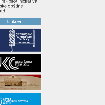
 - pilot inicijativa
ske opštine
ad
Linkovi