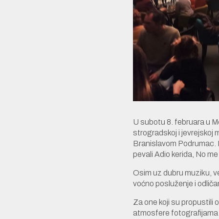
U subotu 8. februara u M
strogradskoj i jevrejsko
Branislavom Podrumac. Br
pevali Adio kerida, No me
Osim uz dubru muziku, ve
voćno posluženje i odliča
Za one koji su propustil
atmosfere fotografijama 