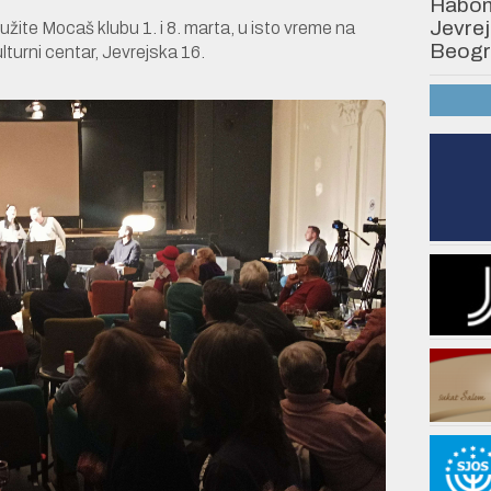
Habonim
Jevrej
žite Mocaš klubu 1. i 8. marta, u isto vreme na
Beogr
lturni centar, Jevrejska 16.