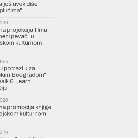
a još uvek diše
plućima"
2026
a projekcija filma
eni pevač" u
jskom kulturnom
2026
U potrazi u za
jskim Beogradom"
alk & Learn
iju
2026
a promocija knjige
rejskom kulturnom
2026