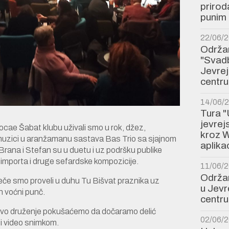
prirod
punim 
22/06/
Održan
"Svadb
Jevre
centru
14/06/
Tura "
jevre
ocae Šabat klubu uživali smo u rok, džez,
kroz W
j muzici u aranžamanu sastava Bas Trio sa sjajnom
aplikac
ana i Stefan su u duetu i uz podršku publike
 importa i druge sefardske kompozicije.
11/06/
Održan
če smo proveli u duhu Tu Bišvat praznika uz
u Jev
n voćni punč.
centru
i ovo druženje pokušaćemo da dočaramo delić
02/06/
i video snimkom.