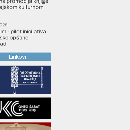
a promocija knjige
rejskom kulturnom
2026
 - pilot inicijativa
ske opštine
ad
Linkovi