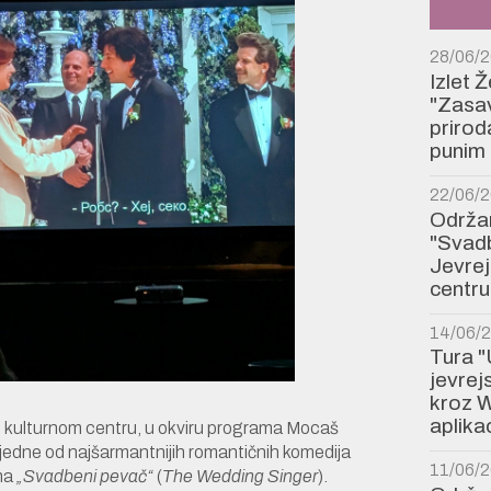
28/06/
Izlet 
"Zasav
prirod
punim 
22/06/
Održan
"Svadb
Jevre
centru
14/06/
Tura "
jevre
kroz W
aplikac
m kulturnom centru, u okviru programa Mocaš
 jedne od najšarmantnijih romantičnih komedija
11/06/
lma
„Svadbeni pevač“
(
The Wedding Singer
).