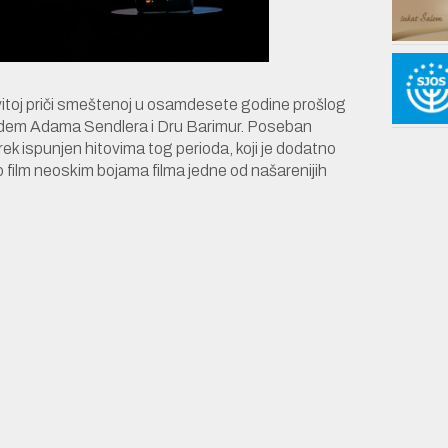
ovitoj priči smeštenoj u osamdesete godine prošlog
tandem Adama Sendlera i Dru Barimur. Poseban
rek ispunjen hitovima tog perioda, koji je dodatno
io film neoskim bojama filma jedne od našarenijih