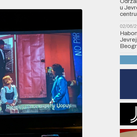
Održan
u Jev
centru
02/06/
Habonim
Jevrej
Beogr