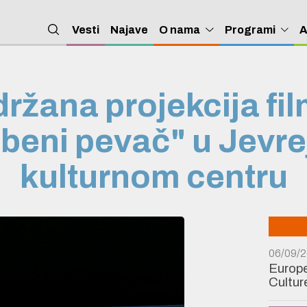
Vesti
Najave
O nama
Programi
A
ržana projekcija fi
beni pevač" u Jevr
kulturnom centru
06/09/
Europe
Cultur