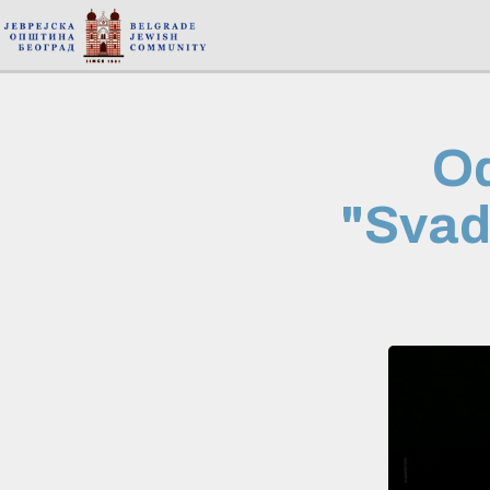
Od
"Svad