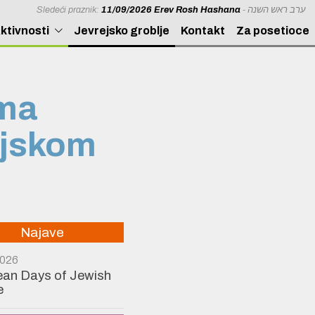
Sledeći praznik:
11/09/2026 Erev Rosh Hashana
- ערב ראש השנה
ktivnosti
Jevrejsko groblje
Kontakt
Za posetioce
lma
ejskom
Najave
2026
an Days of Jewish
e