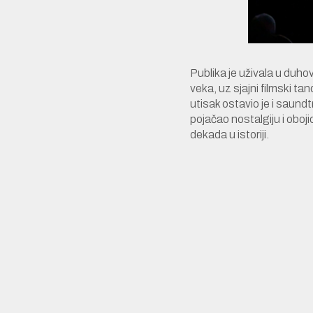
Publika je uživala u duh
veka, uz sjajni filmski 
utisak ostavio je i saundt
pojačao nostalgiju i oboj
dekada u istoriji.