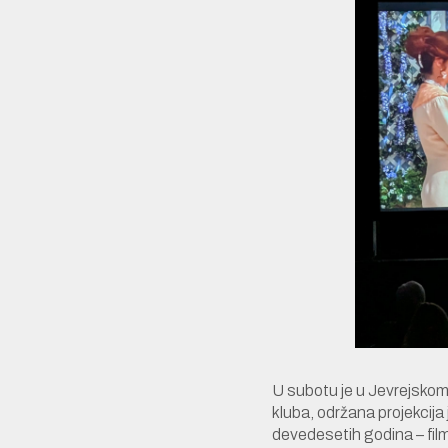
U subotu je u Jevrejsko
kluba, održana projekcija
devedesetih godina – fi