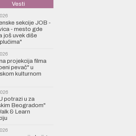
Vesti
2026
Ženske sekcije JOB -
ica - mesto gde
a još uvek diše
plućima"
2026
a projekcija filma
eni pevač" u
jskom kulturnom
2026
U potrazi u za
jskim Beogradom"
alk & Learn
iju
2026