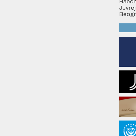
Habonim
Jevrej
Beogr