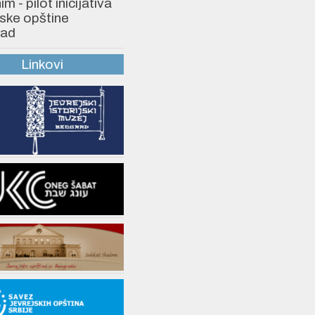
 - pilot inicijativa
ske opštine
ad
Linkovi