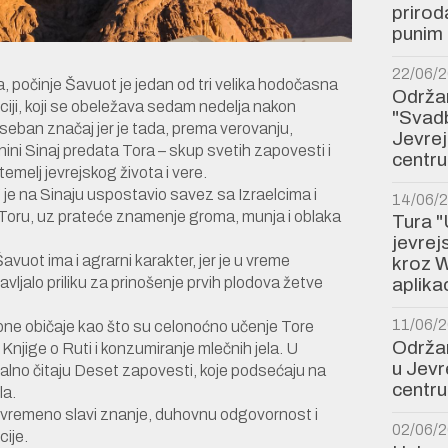
prirod
punim 
22/06/
 počinje Šavuot je jedan od tri velika hodočasna
Održan
iciji, koji se obeležava sedam nedelja nakon
"Svadb
eban značaj jer je tada, prema verovanju,
Jevre
ini Sinaj predata Tora – skup svetih zapovesti i
centru
temelj jevrejskog života i vere.
g je na Sinaju uspostavio savez sa Izraelcima i
14/06/
Toru, uz prateće znamenje groma, munja i oblaka
Tura "
jevre
vuot ima i agrarni karakter, jer je u vreme
kroz W
ljalo priliku za prinošenje prvih plodova žetve
aplikac
11/06/
ne običaje kao što su celonoćno učenje Tore
Održan
e Knjige o Ruti i konzumiranje mlečnih jela. U
u Jev
lno čitaju Deset zapovesti, koje podsećaju na
centru
la.
stovremeno slavi znanje, duhovnu odgovornost i
02/06/
cije.