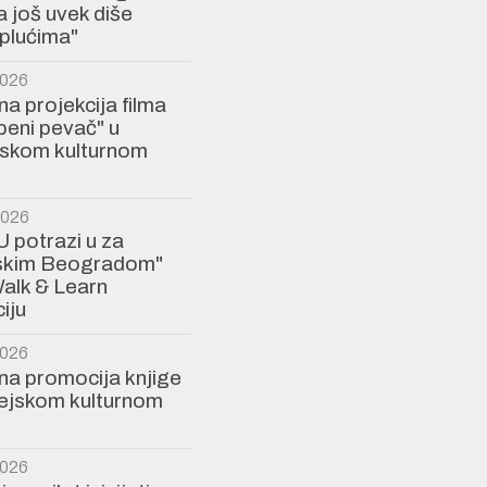
a još uvek diše
plućima"
2026
a projekcija filma
eni pevač" u
jskom kulturnom
2026
U potrazi u za
jskim Beogradom"
alk & Learn
iju
2026
a promocija knjige
rejskom kulturnom
2026