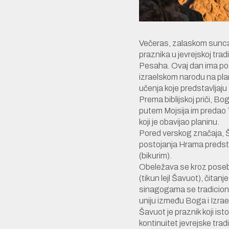
Večeras, zalaskom sunca,
praznika u jevrejskoj trad
Pesaha. Ovaj dan ima pos
izraelskom narodu na plan
učenja koje predstavljaju 
Prema biblijskoj priči, Bo
putem Mojsija im predao 
koji je obavijao planinu.
Pored verskog značaja, Ša
postojanja Hrama predstav
(bikurim).
Obeležava se kroz poseb
(tikun lejl Šavuot), čitanj
sinagogama se tradiciona
uniju između Boga i Izrae
Šavuot je praznik koji i
kontinuitet jevrejske tradi