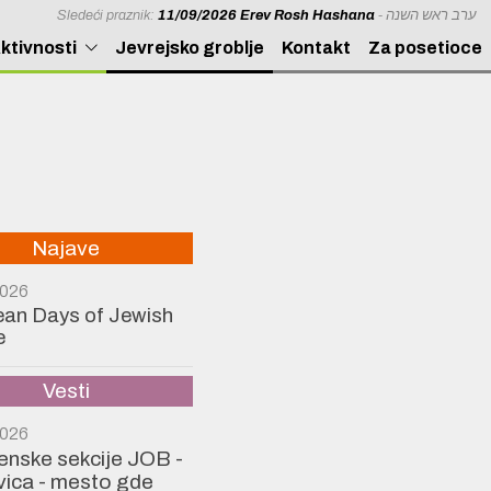
Sledeći praznik:
11/09/2026 Erev Rosh Hashana
- ערב ראש השנה
ktivnosti
Jevrejsko groblje
Kontakt
Za posetioce
Najave
2026
an Days of Jewish
e
Vesti
2026
Ženske sekcije JOB -
ica - mesto gde