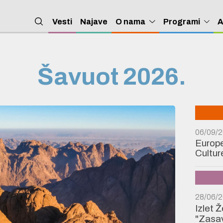
Vesti
Najave
O nama
Programi
A
Šavuot 2026.
06/09/
Europe
Cultur
28/06/
Izlet 
"Zasav