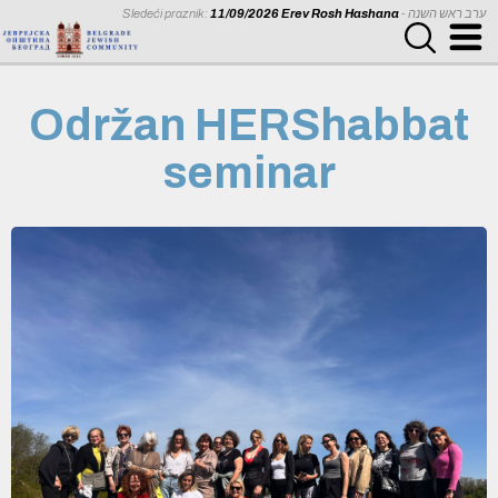
Sledeći praznik:
11/09/2026 Erev Rosh Hashana
- ערב ראש השנה
Održan HERShabbat
seminar