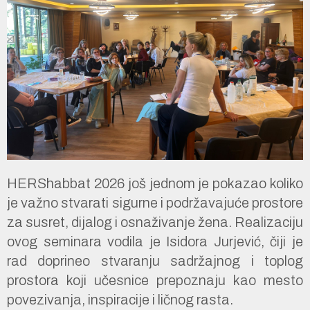
HERShabbat 2026 još jednom je pokazao koliko
je važno stvarati sigurne i podržavajuće prostore
za susret, dijalog i osnaživanje žena. Realizaciju
ovog seminara vodila je Isidora Jurjević, čiji je
rad doprineo stvaranju sadržajnog i toplog
prostora koji učesnice prepoznaju kao mesto
povezivanja, inspiracije i ličnog rasta.