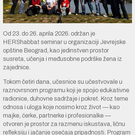
Od 23. do 26. aprila 2026. održan je
HERShabbat seminar u organizaciji Jevrejske
opštine Beograd, kao jedinstven prostor
susreta, učenja i međusobne podrške žena iz
zajednice.
Tokom četiri dana, učesnice su učestvovale u
raznovrsnom programu koji je spojio edukativne
radionice, duhovne sadržaje i pokret. Kroz teme
odnosa i uloga koje nosimo kroz život — kao
majke, ćerke, partnerke i profesionalke —
otvoren je prostor za razmenu iskustava, ličnu
refleksiju i jačanje osećaja pripadnosti. Program