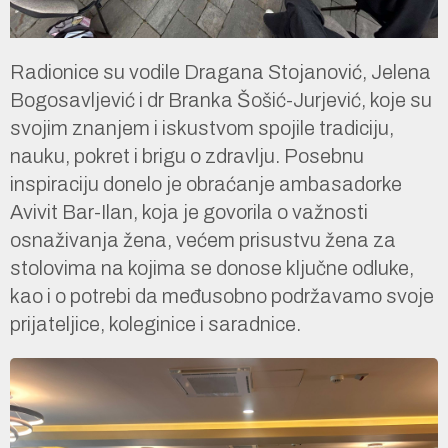
Radionice su vodile Dragana Stojanović, Jelena
Bogosavljević i dr Branka Šošić-Jurjević, koje su
svojim znanjem i iskustvom spojile tradiciju,
nauku, pokret i brigu o zdravlju. Posebnu
inspiraciju donelo je obraćanje ambasadorke
Avivit Bar-Ilan, koja je govorila o važnosti
osnaživanja žena, većem prisustvu žena za
stolovima na kojima se donose ključne odluke,
kao i o potrebi da međusobno podržavamo svoje
prijateljice, koleginice i saradnice.