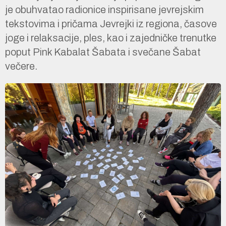
je obuhvatao radionice inspirisane jevrejskim
tekstovima i pričama Jevrejki iz regiona, časove
joge i relaksacije, ples, kao i zajedničke trenutke
poput Pink Kabalat Šabata i svečane Šabat
večere.