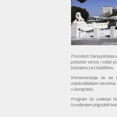
Povodom Dana primirja u
položiće vence i odati po
borbama za Otadžbinu.
Komemoracija će se o
oslobodilačkim ratovima 
u Beogradu.
Program će uveličati S
izvođenjem prigodnih kom