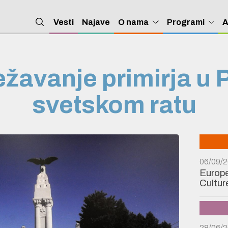
Vesti
Najave
O nama
Programi
A
žavanje primirja u
svetskom ratu
06/09/
Europe
Cultur
28/06/