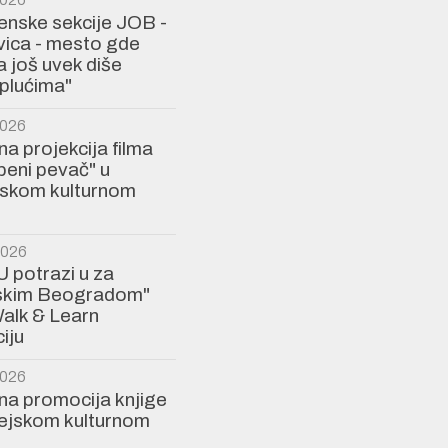
Ženske sekcije JOB -
ica - mesto gde
a još uvek diše
plućima"
2026
a projekcija filma
eni pevač" u
jskom kulturnom
2026
U potrazi u za
jskim Beogradom"
alk & Learn
iju
2026
a promocija knjige
rejskom kulturnom