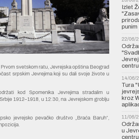
Izlet 
"Zasav
prirod
punim 
22/06/
Održan
"Svadb
Jevre
centru
 Prvom svetskom ratu, Jevrejska opština Beograd
čast srpskim Jevrejima koji su dali svoje živote u
14/06/
Tura "
jevre
držati kod Spomenika Jevrejima stradalim u
kroz W
Srbije 1912–1918, u 12:30, na Jevrejskom groblju
aplikac
11/06/
rpsko jevrejsko pevačko društvo „Braća Baruh“,
Održan
pozicija.
u Jev
centru