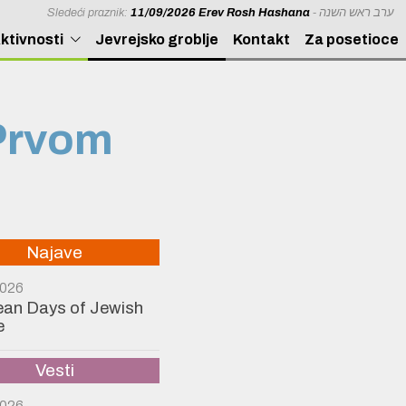
Sledeći praznik:
11/09/2026 Erev Rosh Hashana
- ערב ראש השנה
ktivnosti
Jevrejsko groblje
Kontakt
Za posetioce
 Prvom
Najave
2026
an Days of Jewish
e
Vesti
2026