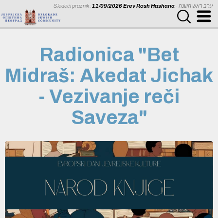
Sledeći praznik:
11/09/2026 Erev Rosh Hashana
- ערב ראש השנה
Radionica "Bet
Midraš: Akedat Jichak
- Vezivanje reči
Saveza"