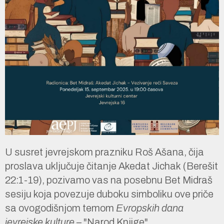
U susret jevrejskom prazniku Roš Ašana, čija
proslava uključuje čitanje Akedat Jichak (Berešit
22:1-19), pozivamo vas na posebnu Bet Midraš
sesiju koja povezuje duboku simboliku ove priče
sa ovogodišnjom temom
Evropskih dana
jevrejske kulture
– "Narod Knjige".