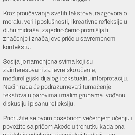
Kroz proučavanje svetih tekstova, razgovora o
moralu, veri i poslušnosti, i kreativne refleksije u
duhu midraša, zajedno ćemo promišljati
značenje i značaj ove priče u savremenom
kontekstu.
Sesija je namenjena svima koji su
zainteresovani za jevrejsko učenje,
međureligijski dijalog i tekstualnu interpretaciju.
Način rada će podrazumevati tumačenje
tekstova u parovima i malim grupama, vođenu
diskusiju i pisanu refleksiju.
Pridružite se ovom posebnom večernjem učenju i
povežite sa pričom Akede u trenutku kada ona
najdublje odjekuje u jevrejskoj tradiciji—na