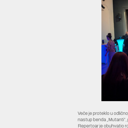
Veče je proteklo u odličn
nastup benda „Mutanti“,
Repertoar je obuhvatio rok