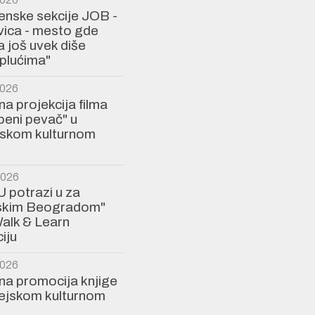
Ženske sekcije JOB -
ica - mesto gde
a još uvek diše
plućima"
2026
a projekcija filma
eni pevač" u
jskom kulturnom
2026
U potrazi u za
jskim Beogradom"
alk & Learn
iju
2026
a promocija knjige
rejskom kulturnom