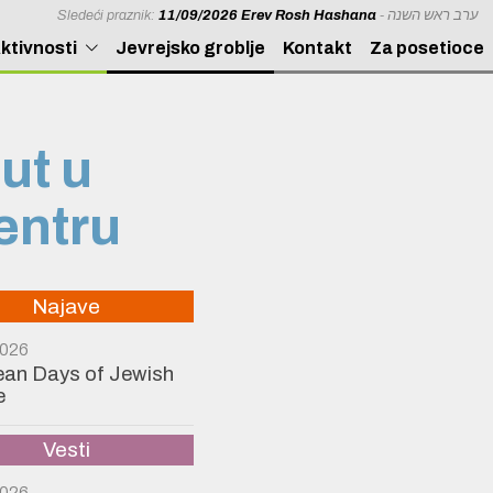
Sledeći praznik:
11/09/2026 Erev Rosh Hashana
- ערב ראש השנה
ktivnosti
Jevrejsko groblje
Kontakt
Za posetioce
ut u
entru
Najave
2026
an Days of Jewish
e
Vesti
2026