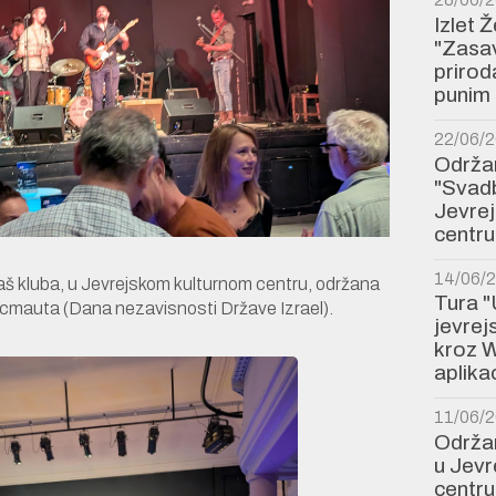
Izlet 
"Zasav
prirod
punim 
22/06/
Održan
"Svadb
Jevre
centru
14/06/
aš kluba, u Jevrejskom kulturnom centru, održana
Tura "
mauta (Dana nezavisnosti Države Izrael).
jevre
kroz W
aplikac
11/06/
Održan
u Jev
centru