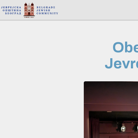
Obe
Jevr