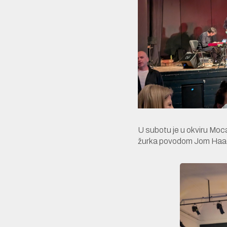
U subotu je u okviru Moc
žurka povodom Jom Haac