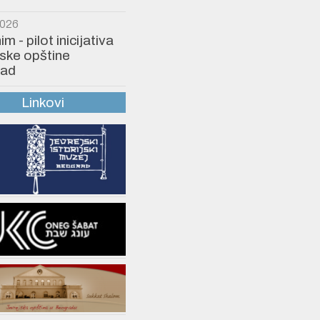
2026
 - pilot inicijativa
ske opštine
ad
Linkovi