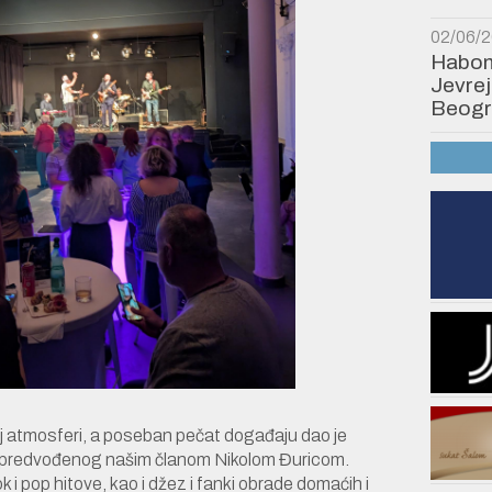
02/06/
Habonim
Jevrej
Beogr
oj atmosferi, a poseban pečat događaju dao je
 predvođenog našim članom Nikolom Đuricom.
 i pop hitove, kao i džez i fanki obrade domaćih i