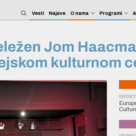
Vesti
Najave
O nama
Programi
A
ležen Jom Haacma
ejskom kulturnom c
06/09/
Europe
Cultur
28/06/