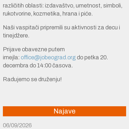
različitih oblasti: izdavaštvo, umetnost, simboli,
rukotvorine, kozmetika, hrana i piće.
Naši vaspitači pripremili su aktivnosti za decu i
tinejdžere.
Prijave obavezne putem
imejla:
office@jobeograd.org
do petka 20.
decembra do 14:00 časova.
Radujemo se druženju!
Najave
06/09/2026