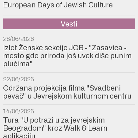
European Days of Jewish Culture
Vesti
28/06/2026
Izlet Ženske sekcije JOB - "Zasavica -
mesto gde priroda još uvek diše punim
plućima"
22/06/2026
Održana projekcija filma "Svadbeni
pevač" u Jevrejskom kulturnom centru
14/06/2026
Tura "U potrazi u za jevrejskim
Beogradom" kroz Walk & Learn
aplikaciju