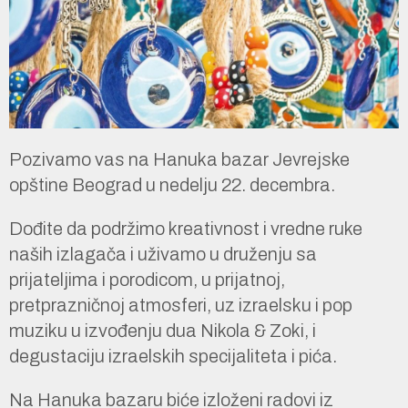
Pozivamo vas na Hanuka bazar Jevrejske
opštine Beograd u nedelju 22. decembra.
Dođite da podržimo kreativnost i vredne ruke
naših izlagača i uživamo u druženju sa
prijateljima i porodicom, u prijatnoj,
pretprazničnoj atmosferi, uz izraelsku i pop
muziku u izvođenju dua Nikola & Zoki, i
degustaciju izraelskih specijaliteta i pića.
Na Hanuka bazaru biće izloženi radovi iz